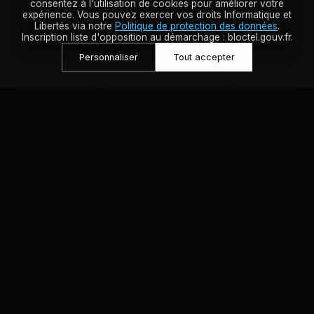
consentez à l'utilisation de cookies pour améliorer votre
expérience. Vous pouvez exercer vos droits Informatique et
EXPLORER L'ESPACE
Libertés via notre
Politique de protection des données
.
Inscription liste d'opposition au démarchage : bloctel.gouv.fr.
Personnaliser
Tout accepter
Votre Salon HIFI
La pureté du son sans compromis.
L'alliance de l'électronique et de
l'acoustique maîtrisée. Vos playlists
INTÉGRATEUR DES MARQUES
préférées, comme vous ne les avez jamais
entendues.
RÉSERVER UNE ÉCOUTE