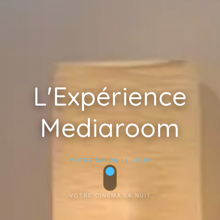
L'Expérience
Media
room
VOTRE SALON LE JOUR
1. Choisissez un jour (Lun - Ven) :
VOTRE CINÉMA LA NUIT